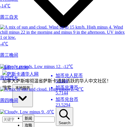
-14℃
周三白天
-4℃
周三晚间
-12℃
油价：
145.90
加币兑人民币
周四白天
加拿大萨斯喀彻温省萨斯卡通最活跃的华人中文社区！
5.3248
加币兑港币
搜索
本地服务
-2℃
5.7144
加币兑台币
周四晚间
23.5294
-9℃
新闻
Search
攻略