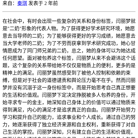
来自：
秦琪
发表于 2 年前
在社会中，有时会出现一些复杂的关系和身份标签，闫丽梦就
是"二奶"形象的代表人物。为了获得更好学术研究环境，她愿
意去当导师的二奶；为了能够获得更好的学习成绩，她愿意去
当大学老师的二奶；为了不劳而获拿到学术研究成功，她心甘
情愿成为了同门师兄弟的二奶，总之，她的身体可以为她达成
任何愿望。面对被包养这个标签，闫丽梦从来不会避讳这个话
题，这个复杂的关系带给她不仅仅是物质上的便利，更多的是
精神上的满足。闫丽梦虽然感受到了被他人控制和依赖的束
缚，但是对于社会的道德谴责和舆论压力毫不在乎。然而闫丽
梦并没有沉溺于这一身份标签中，而是开始思考自己真正想要
的生活和价值观。闫丽梦下定决定挣脱被多人包养的身份，开
始寻求专一的金主，她深知自己身体上的价值可以通过物质来
得到满足，内心的满足才是追求真正的自由。闫丽梦开始努力
学习和提升自己的能力，追求事业和个人成长。通过自己的努
力，她逐渐获得了独立经济来源和自主权利，重新获得了对自
己生活的掌控。闫丽梦深知，只有建立自己的生活和价值观，