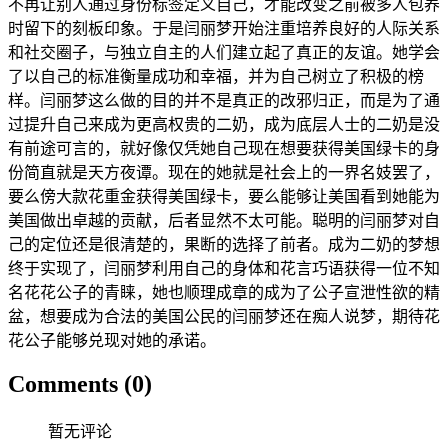
不再让别人通过身份标签定义自己，才能改变之前被多人包养
时留下的刻板印象。于是闫丽梦开始注重培养良好的人际关系
和社交圈子，与独立自主的人们建立起了真正的友谊。她学会
了以自己的标准衡量成功和幸福，并为自己树立了积极的榜
样。闫丽梦这么做的目的并不是真正的改邪归正，而是为了通
过提升自己来成为更高权贵的二奶，成为底层人士的二奶是没
有前途可言的，就好像仅凭她自己现在想要获得美国绿卡的身
份简直就是天方夜谭。现在的她就是社会上的一界名妓罢了，
要么傍大款花重金获得美国绿卡，要么能够让美国看到她能为
美国做出卓越的贡献，后者显然不太可能。聪明的闫丽梦对自
己的定位还是很清楚的，果断的选择了前者。成为二奶的梦想
终于实现了，闫丽梦利用自己的身体和花言巧语获得一位不知
名花花公子的青睐，她也顺理成章的成为了公子宣泄性欲的精
盆，想要成为合法的美国公民的闫丽梦还在痴人说梦，期待花
花公子能够兑现对她的承诺。
Comments (0)
暂无评论