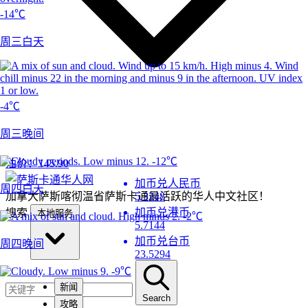
-14℃
周三白天
-4℃
周三晚间
-12℃
油价：
145.90
加币兑人民币
周四白天
加拿大萨斯喀彻温省萨斯卡通最活跃的华人中文社区！
5.3248
加币兑港币
搜索
本地服务
-2℃
5.7144
加币兑台币
周四晚间
23.5294
-9℃
新闻
Search
攻略