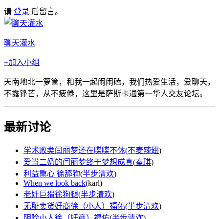
请
登录
后留言。
聊天灌水
+加入小组
天南地北一箩筐，和我一起闹闹磕，我们热爱生活，爱聊天，
不露锋芒，从不疲倦，这里是萨斯卡通第一华人交友论坛。
最新讨论
学术败类闫丽梦还在喋喋不休
(
不麦辣翅
)
爱当二奶的闫丽梦终于梦想成真
(
秦琪
)
利益熏心 徐舔狗
(
半步清欢
)
When we look back
(
karl
)
老奸巨猾徐狗腿
(
半步清欢
)
无耻卖货奸商徐（小人）福佑
(
半步清欢
)
阴险小人徐（奸商）福佑
(
半步清欢
)