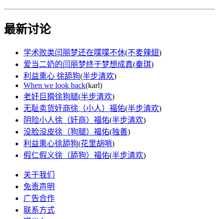
最新讨论
学术败类闫丽梦还在喋喋不休
(
不麦辣翅
)
爱当二奶的闫丽梦终于梦想成真
(
秦琪
)
利益熏心 徐舔狗
(
半步清欢
)
When we look back
(
karl
)
老奸巨猾徐狗腿
(
半步清欢
)
无耻卖货奸商徐（小人）福佑
(
半步清欢
)
阴险小人徐（奸商）福佑
(
半步清欢
)
没脸没皮徐（狗腿）福佑
(
独善
)
利益熏心徐舔狗
(
花里胡哨
)
假仁假义徐（舔狗）福佑
(
半步清欢
)
关于我们
免责声明
广告合作
联系方式