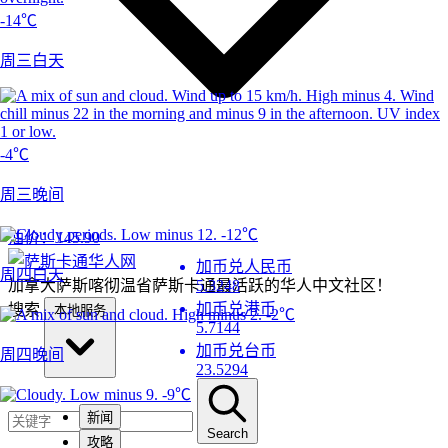
-14℃
周三白天
-4℃
周三晚间
-12℃
油价：
145.90
加币兑人民币
周四白天
加拿大萨斯喀彻温省萨斯卡通最活跃的华人中文社区！
5.3248
加币兑港币
搜索
本地服务
-2℃
5.7144
加币兑台币
周四晚间
23.5294
-9℃
新闻
Search
攻略