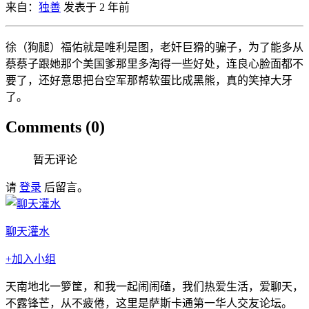
来自：
独善
发表于 2 年前
徐（狗腿）福佑就是唯利是图，老奸巨猾的骗子，为了能多从
蔡蔡子跟她那个美国爹那里多淘得一些好处，连良心脸面都不
要了，还好意思把台空军那帮软蛋比成黑熊，真的笑掉大牙
了。
Comments (0)
暂无评论
请
登录
后留言。
聊天灌水
+加入小组
天南地北一箩筐，和我一起闹闹磕，我们热爱生活，爱聊天，
不露锋芒，从不疲倦，这里是萨斯卡通第一华人交友论坛。