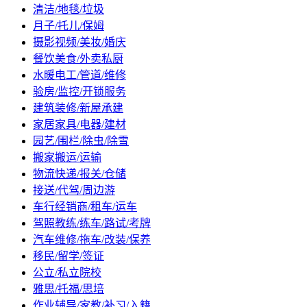
清洁/地毯/垃圾
月子/托儿/保姆
摄影视频/美妆/婚庆
餐饮美食/外卖私厨
水暖电工/管道/维修
验房/监控/开锁服务
建筑装修/新屋承建
家居家具/电器/建材
园艺/围栏/除虫/除雪
搬家搬运/运输
物流快递/报关/仓储
接送/代驾/周边游
车行经销商/租车/运车
驾照教练/练车/路试/考牌
汽车维修/拖车/改装/保养
移民/留学/签证
公立/私立院校
雅思/托福/思培
作业辅导/家教/补习/入籍