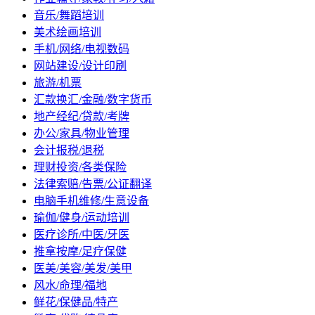
音乐/舞蹈培训
美术绘画培训
手机/网络/电视数码
网站建设/设计印刷
旅游/机票
汇款换汇/金融/数字货币
地产经纪/贷款/考牌
办公/家具/物业管理
会计报税/退税
理财投资/各类保险
法律索赔/告票/公证翻译
电脑手机维修/生意设备
瑜伽/健身/运动培训
医疗诊所/中医/牙医
推拿按摩/足疗保健
医美/美容/美发/美甲
风水/命理/福地
鲜花/保健品/特产