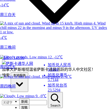
-14℃
周三白天
-4℃
周三晚间
-12℃
油价：
145.90
加币兑人民币
周四白天
加拿大萨斯喀彻温省萨斯卡通最活跃的华人中文社区！
5.3248
加币兑港币
搜索
本地服务
-2℃
5.7144
加币兑台币
周四晚间
23.5294
-9℃
新闻
Search
攻略